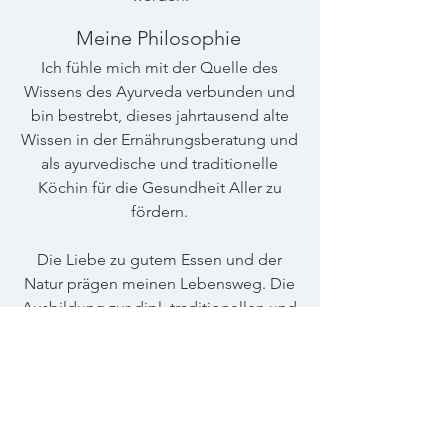
Meine Philosophie
Ich fühle mich mit der Quelle des
Wissens des Ayurveda verbunden und
bin bestrebt, dieses jahrtausend alte
Wissen in der Ernährungsberatung und
als ayurvedische und traditionelle
Köchin für die Gesundheit Aller zu
fördern.
Die Liebe zu gutem Essen und der
Natur prägen meinen Lebensweg. Die
Ausbildung zur dipl. traditionellen und
ayurvedischen Köchin gibt mir das
sichere Fundament, meine Berufung
zu leben.