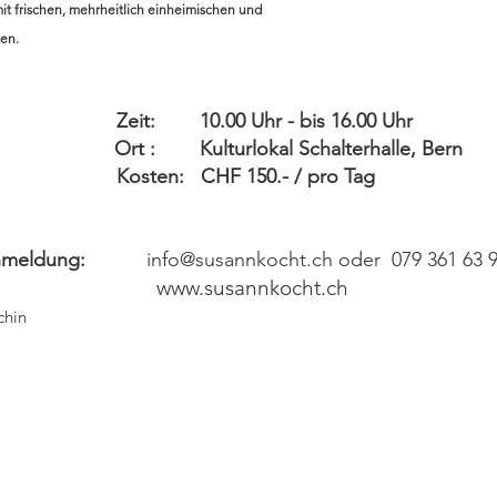
it frischen, mehrheitlich einheimischen und
aten.
6 Zeit: 10.00 Uhr - bis 16.00 Uhr
6 Ort : Kulturlokal Schalterhalle, Bern
6 Kosten: CHF 150.- / pro Tag
ni 2026
te Anmeldung:
info@susannkocht.ch
oder 079 3
www.susannkocht.ch
drazzoli
chin
​