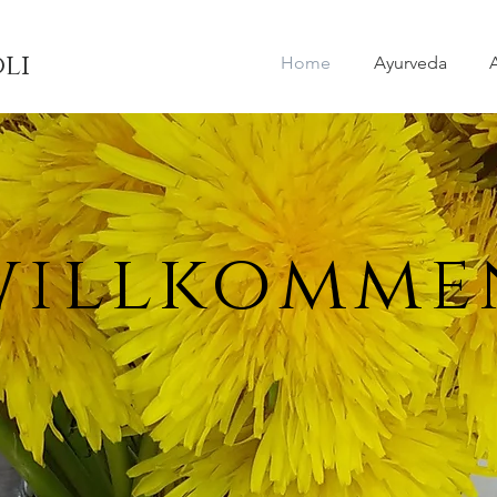
li
Home
Ayurveda
willkomme